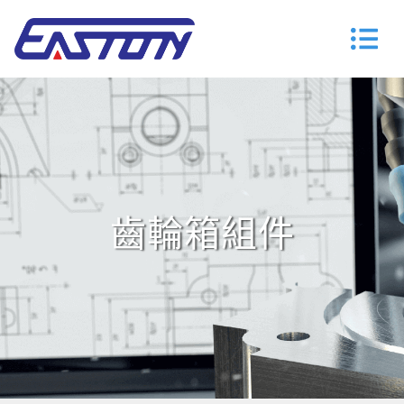
齒輪箱組件